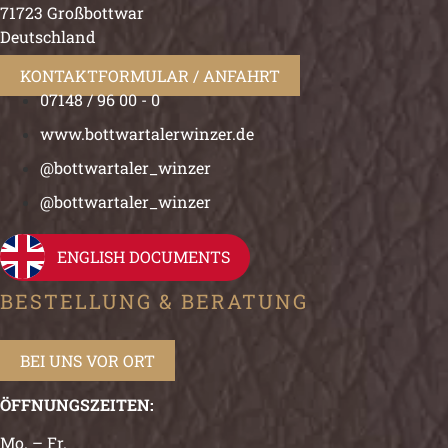
71723 Großbottwar
Deutschland
KONTAKTFORMULAR / ANFAHRT
07148 / 96 00 - 0
www.bottwartalerwinzer.de
@bottwartaler_winzer
@bottwartaler_winzer
ENGLISH DOCUMENTS
BESTELLUNG & BERATUNG
BEI UNS VOR ORT
ÖFFNUNGSZEITEN:
Mo. – Fr.