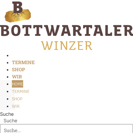
Zum
Inhalt
springen
HOME
TERMINE
SHOP
WIR
HOME
TERMINE
SHOP
WIR
Suche
Suche