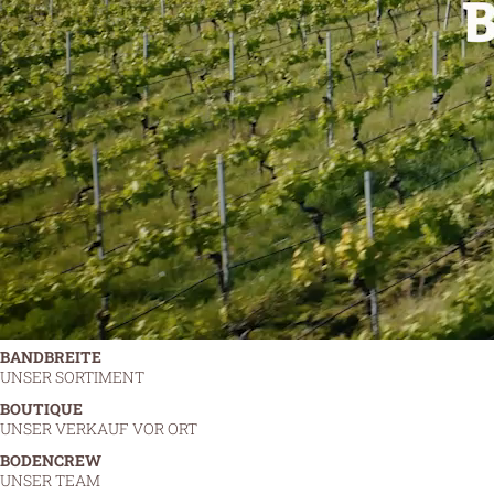
BANDBREITE
UNSER SORTIMENT
BOUTIQUE
UNSER VERKAUF VOR ORT
BODENCREW
UNSER TEAM