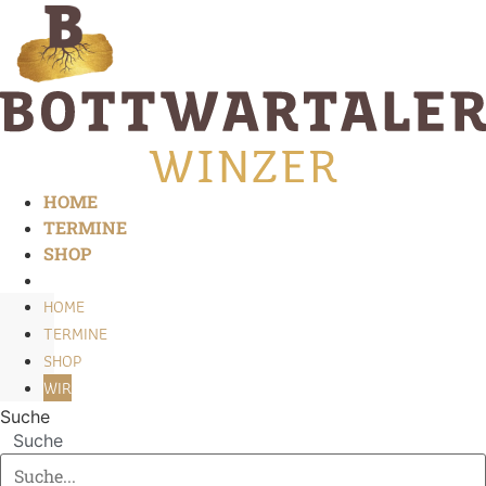
Zum
Inhalt
springen
HOME
TERMINE
SHOP
WIR
HOME
TERMINE
SHOP
WIR
Suche
Suche