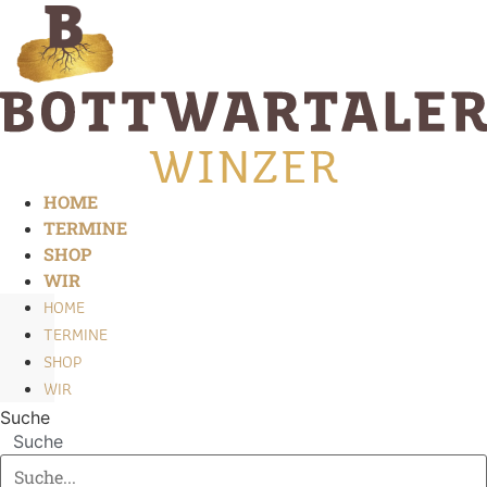
Zum
Inhalt
springen
HOME
TERMINE
SHOP
WIR
HOME
TERMINE
SHOP
WIR
Suche
Suche