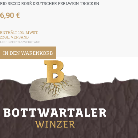
RIO SECCO ROSÉ DEUTSCHER PERLWEIN TROCKEN
6,90
€
ENTHÄLT 19% MWST.
ZZGL.
VERSAND
LIEFERZEIT: 3-5 WERKTAGE
IN DEN WARENKORB