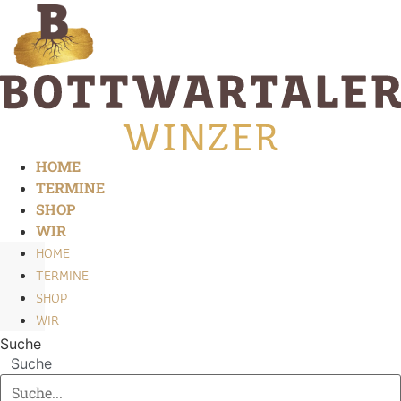
Zum
Inhalt
springen
HOME
TERMINE
SHOP
WIR
HOME
TERMINE
SHOP
WIR
Suche
Suche