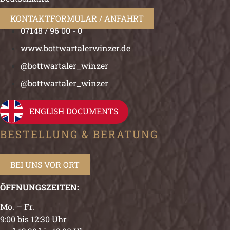
KONTAKTFORMULAR / ANFAHRT
07148 / 96 00 - 0
www.bottwartalerwinzer.de
@bottwartaler_winzer
@bottwartaler_winzer
ENGLISH DOCUMENTS
BESTELLUNG & BERATUNG
BEI UNS VOR ORT
ÖFFNUNGSZEITEN:
Mo. – Fr.
9:00 bis 12:30 Uhr