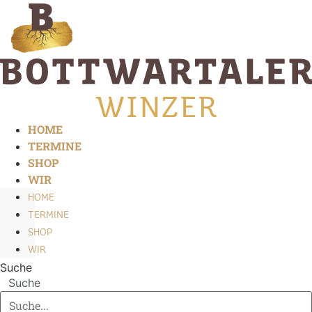
Zum
Inhalt
springen
HOME
TERMINE
SHOP
WIR
HOME
TERMINE
SHOP
WIR
Suche
Suche