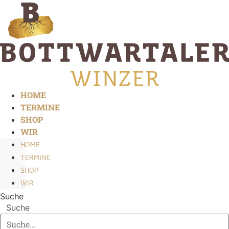
Zum
Inhalt
springen
HOME
TERMINE
SHOP
WIR
HOME
TERMINE
SHOP
WIR
Suche
Suche