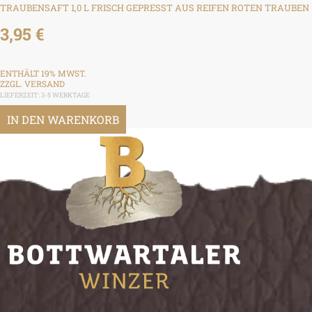
TRAUBENSAFT 1,0 L FRISCH GEPRESST AUS REIFEN ROTEN TRAUBEN
3,95
€
ENTHÄLT 19% MWST.
ZZGL.
VERSAND
LIEFERZEIT: 3-5 WERKTAGE
IN DEN WARENKORB