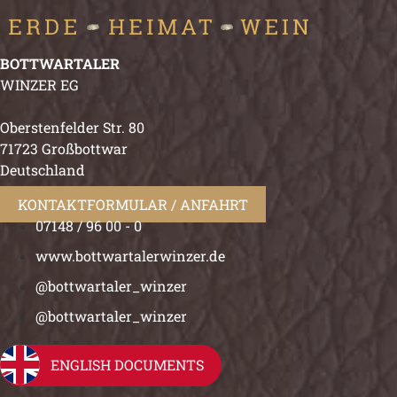
BOTTWARTALER
WINZER EG
Oberstenfelder Str. 80
71723 Großbottwar
Deutschland
KONTAKTFORMULAR / ANFAHRT
07148 / 96 00 - 0
www.bottwartalerwinzer.de
@bottwartaler_winzer
@bottwartaler_winzer
ENGLISH DOCUMENTS