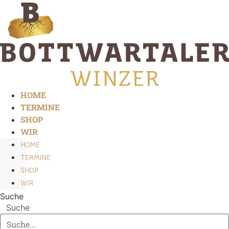
Zum
Inhalt
springen
HOME
TERMINE
SHOP
WIR
HOME
TERMINE
SHOP
WIR
Suche
Suche