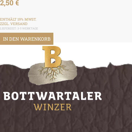
2,50
€
ENTHÄLT 19% MWST.
ZZGL.
VERSAND
LIEFERZEIT: 3-5 WERKTAGE
IN DEN WARENKORB