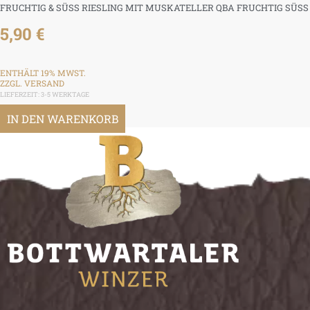
FRUCHTIG & SÜSS RIESLING MIT MUSKATELLER QBA FRUCHTIG SÜSS
5,90
€
ENTHÄLT 19% MWST.
ZZGL.
VERSAND
LIEFERZEIT: 3-5 WERKTAGE
IN DEN WARENKORB