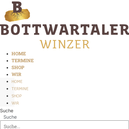
Zum
Inhalt
springen
HOME
TERMINE
SHOP
WIR
HOME
TERMINE
SHOP
WIR
Suche
Suche