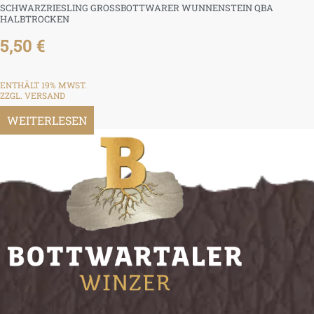
SCHWARZRIESLING GROSSBOTTWARER WUNNENSTEIN QBA H
ALBTROCKEN
5,50
€
ENTHÄLT 19% MWST.
ZZGL.
VERSAND
WEITERLESEN