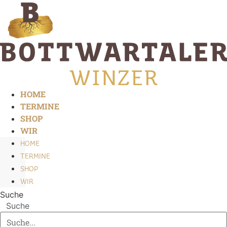
Zum
Inhalt
springen
HOME
TERMINE
SHOP
WIR
HOME
TERMINE
SHOP
WIR
Suche
Suche