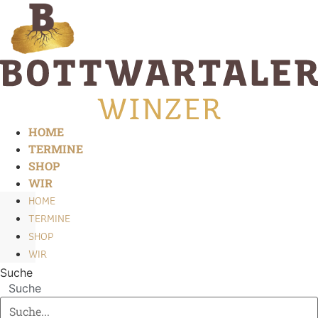
Zum
Inhalt
springen
HOME
TERMINE
SHOP
WIR
HOME
TERMINE
SHOP
WIR
Suche
Suche