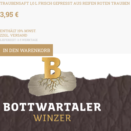
TRAUBENSAFT 1,0 L FRISCH GEPRESST AUS REIFEN ROTEN TRAUBEN
3,95
€
ENTHÄLT 19% MWST.
ZZGL.
VERSAND
LIEFERZEIT: 3-5 WERKTAGE
IN DEN WARENKORB