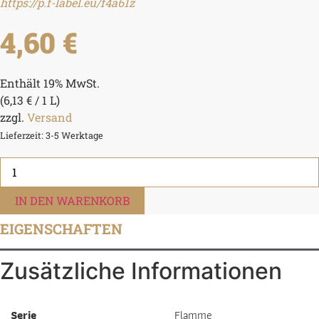
https://p.f-label.eu/f4a61z
4,60
€
Enthält 19% MwSt.
(
6,13
€
/ 1 L)
zzgl.
Versand
Lieferzeit: 3-5 Werktage
Flamme
Rot
Glühwein
Menge
IN DEN WARENKORB
EIGENSCHAFTEN
Zusätzliche Informationen
Serie
Flamme