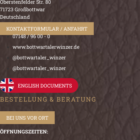
Oberstenfelder Str. 80
71723 Großbottwar
Deutschland
KONTAKTFORMULAR / ANFAHRT
07148 / 96 00 - 0
www.bottwartalerwinzer.de
@bottwartaler_winzer
@bottwartaler_winzer
ENGLISH DOCUMENTS
BESTELLUNG & BERATUNG
BEI UNS VOR ORT
ÖFFNUNGSZEITEN: