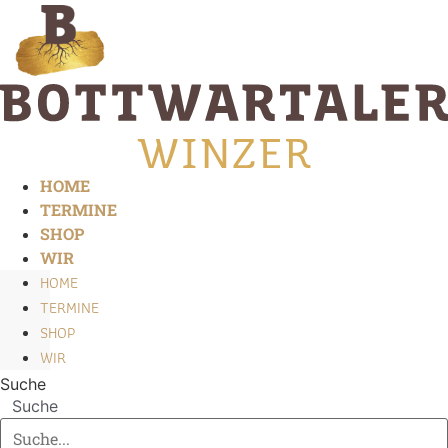
Zum
Inhalt
springen
HOME
TERMINE
SHOP
WIR
HOME
TERMINE
SHOP
WIR
Suche
Suche