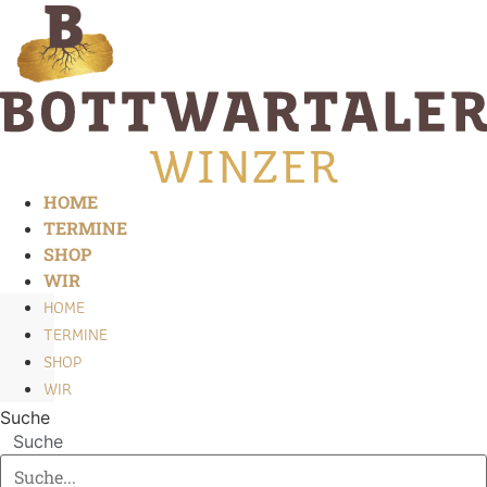
Zum
Inhalt
springen
HOME
TERMINE
SHOP
WIR
HOME
TERMINE
SHOP
WIR
Suche
Suche