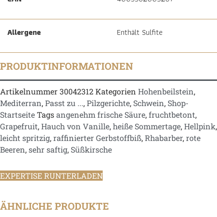
Allergene
Enthält Sulfite
PRODUKTINFORMATIONEN
Artikelnummer
30042312
Kategorien
Hohenbeilstein
,
Mediterran
,
Passt zu ...
,
Pilzgerichte
,
Schwein
,
Shop-
Startseite
Tags
angenehm frische Säure
,
fruchtbetont
,
Grapefruit
,
Hauch von Vanille
,
heiße Sommertage
,
Hellpink
,
leicht spritzig
,
raffinierter Gerbstoffbiß
,
Rhabarber
,
rote
Beeren
,
sehr saftig
,
Süßkirsche
EXPERTISE RUNTERLADEN
ÄHNLICHE PRODUKTE