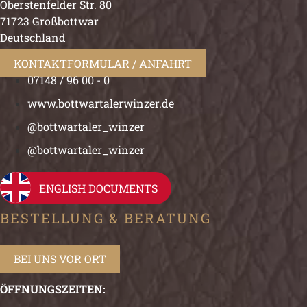
Oberstenfelder Str. 80
71723 Großbottwar
Deutschland
KONTAKTFORMULAR / ANFAHRT
07148 / 96 00 - 0
www.bottwartalerwinzer.de
@bottwartaler_winzer
@bottwartaler_winzer
ENGLISH DOCUMENTS
BESTELLUNG & BERATUNG
BEI UNS VOR ORT
ÖFFNUNGSZEITEN: