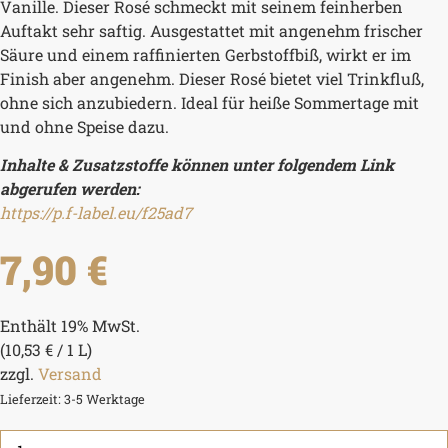
Vanille. Dieser Rosé schmeckt mit seinem feinherben
Auftakt sehr saftig. Ausgestattet mit angenehm frischer
Säure und einem raffinierten Gerbstoffbiß, wirkt er im
Finish aber angenehm. Dieser Rosé bietet viel Trinkfluß,
ohne sich anzubiedern. Ideal für heiße Sommertage mit
und ohne Speise dazu.
Inhalte & Zusatzstoffe können unter folgendem Link
abgerufen werden:
https://p.f-label.eu/f25ad7
7,90
€
Enthält 19% MwSt.
(
10,53
€
/ 1 L)
zzgl.
Versand
Lieferzeit: 3-5 Werktage
2024er