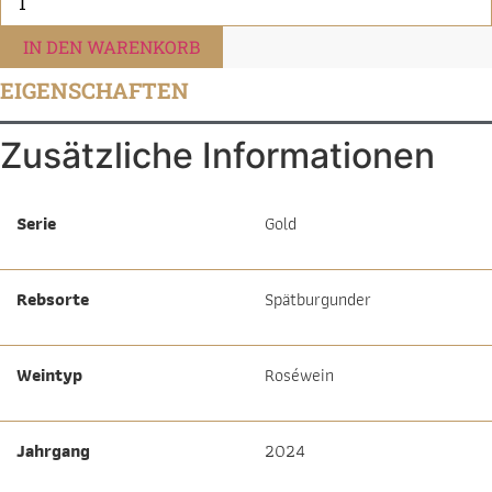
Gold
Spätburgunder
Rosé
IN DEN WARENKORB
QbA
halbtrocken
EIGENSCHAFTEN
Menge
Zusätzliche Informationen
Serie
Gold
Rebsorte
Spätburgunder
Weintyp
Roséwein
Jahrgang
2024