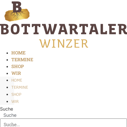
Zum
Inhalt
springen
HOME
TERMINE
SHOP
WIR
HOME
TERMINE
SHOP
WIR
Suche
Suche