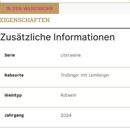
mit
Lemberger
IN DEN WARENKORB
Großbottwarer
Wunnenstein
EIGENSCHAFTEN
QbA
trocken
Menge
Zusätzliche Informationen
Serie
Literweine
Rebsorte
Trollinger mit Lemberger
Weintyp
Rotwein
Jahrgang
2024