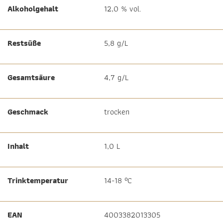
Alkoholgehalt
12,0 % vol.
Restsüße
5,8 g/L
Gesamtsäure
4,7 g/L
Geschmack
trocken
Inhalt
1,0 L
Trinktemperatur
14-18 °C
EAN
4003382013305