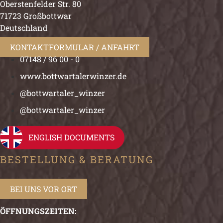
Oberstenfelder Str. 80
71723 Großbottwar
Deutschland
KONTAKTFORMULAR / ANFAHRT
07148 / 96 00 - 0
www.bottwartalerwinzer.de
@bottwartaler_winzer
@bottwartaler_winzer
ENGLISH DOCUMENTS
BESTELLUNG & BERATUNG
BEI UNS VOR ORT
ÖFFNUNGSZEITEN: