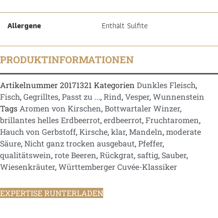
Allergene
Enthält Sulfite
PRODUKTINFORMATIONEN
Artikelnummer
20171321
Kategorien
Dunkles Fleisch
,
Fisch
,
Gegrilltes
,
Passt zu ...
,
Rind
,
Vesper
,
Wunnenstein
Tags
Aromen von Kirschen
,
Bottwartaler Winzer
,
brillantes helles Erdbeerrot
,
erdbeerrot
,
Fruchtaromen
,
Hauch von Gerbstoff
,
Kirsche
,
klar
,
Mandeln
,
moderate
Säure
,
Nicht ganz trocken ausgebaut
,
Pfeffer
,
qualitätswein
,
rote Beeren
,
Rückgrat
,
saftig
,
Sauber
,
Wiesenkräuter
,
Württemberger Cuvée-Klassiker
EXPERTISE RUNTERLADEN