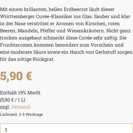
Mit einem brillanten, hellen Erdbeerrot läuft dieser
Württemberger Cuvée-Klassiker ins Glas. Sauber und klar
in der Nase verströmt er Aromen von Kirschen, roten
Beeren, Mandeln, Pfeffer und Wiesenkräutern. Nicht ganz
trocken ausgebaut schmeckt diese Cuvée sehr saftig. Die
Fruchtaromen kommen besonders zum Vorschein und
eine moderate Säure sowie ein Hauch von Gerbstoff sorgen
für das nötige Rückgrat.
5,90
€
Enthält 19% MwSt.
(
5,90
€
/ 1 L)
zzgl.
Versand
Lieferzeit: 3-5 Werktage
2024er
Trollinger