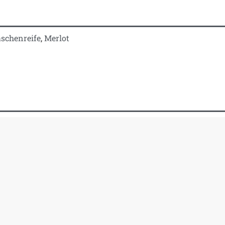
aschenreife
,
Merlot