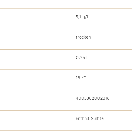
5,1 g/L
trocken
0,75 L
18 °C
4003382002316
Enthält Sulfite