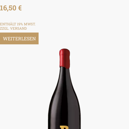
16,50
€
ENTHÄLT 19% MWST.
ZZGL.
VERSAND
WEITERLESEN