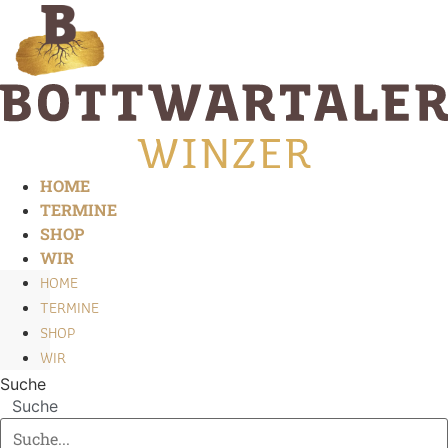
Zum
Inhalt
springen
HOME
TERMINE
SHOP
WIR
HOME
TERMINE
SHOP
WIR
Suche
Suche