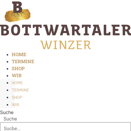
Zum
Inhalt
springen
HOME
TERMINE
SHOP
WIR
HOME
TERMINE
SHOP
WIR
Suche
Suche