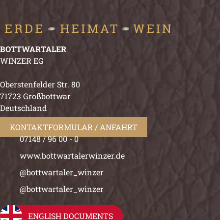
BOTTWARTALER
WINZER EG
Oberstenfelder Str. 80
71723 Großbottwar
Deutschland
KONTAKTFORMULAR / ANFAHRT
07148 / 96 00 - 0
www.bottwartalerwinzer.de
@bottwartaler_winzer
@bottwartaler_winzer
ENGLISH DOCUMENTS