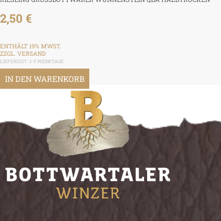
2,50
€
ENTHÄLT 19% MWST.
ZZGL.
VERSAND
LIEFERZEIT: 3-5 WERKTAGE
IN DEN WARENKORB